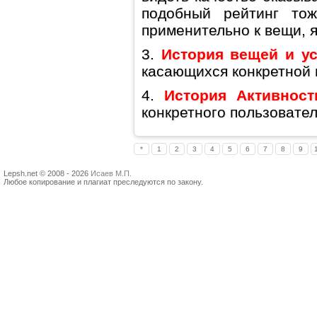
подобный рейтинг тож
применительно к вещи, 
3.
История вещей и ус
касающихся конкретной 
4.
История Активност
конкретного пользовател
*
1
2
3
4
5
6
7
8
9
Lepsh.net © 2008 - 2026
Исаев М.П.
Любое копирование и плагиат преследуются по закону.