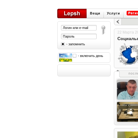
Реги
Вещи
Услуги
22 Марта 20
Социальн
- запомнить
- включить день
посл