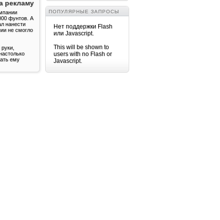
а рекламу
ПОПУЛЯРНЫЕ ЗАПРОСЫ
мпании
000 фунтов. А
ал нанести
Нет поддержки Flash
нии не смогло
или Javascript.
This will be shown to
 руки,
настолько
users with no Flash or
ать ему
Javascript.