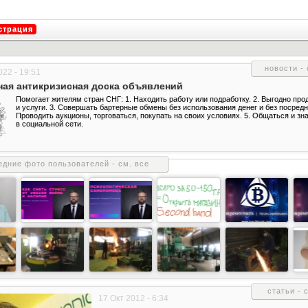
страция
новости -
22 - 19:51
ая антикризисная доска объявлений
Помогает жителям стран СНГ: 1. Находить работу или подработку. 2. Выгодно про
и услуги. 3. Совершать бартерные обмены без использования денег и без посредни
Проводить аукционы, торговаться, покупать на своих условиях. 5. Общаться и зн
в социальной сети.
едние фото пользователей -
см. все
статьи -
17 Окт 2012 - 6:34