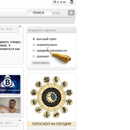
Меню
см. все
Оцените проект
высший хрен
давать товары
охренительно
ков. 4.
акомиться как
средней хреновости
хреново
голосовать
см. все
ГОРОСКОП НА СЕГОДНЯ