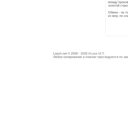
между произв
золотой стре
Обмен - не т
из мер, по с
Lepsh.net © 2008 - 2026
Исаев М.П.
Любое копирование и плагиат преследуются по зак