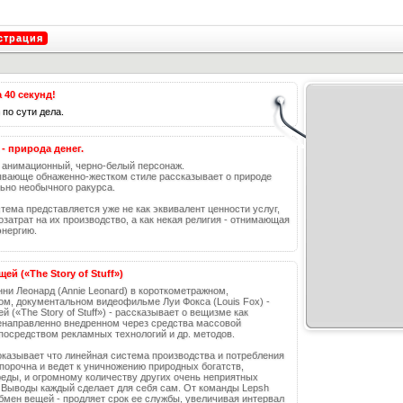
страция
а 40 секунд!
 по сути дела.
 - природа денег.
- анимационный, черно-белый персонаж.
вающе обнаженно-жестком стиле рассказывает о природе
льно необычного ракурса.
тема представляется уже не как эквивалент ценности услуг,
озатрат на их производство, а как некая религия - отнимающая
энергию.
ей («The Story of Stuff»)
ни Леонард (Annie Leonard) в короткометражном,
м, документальном видеофильме Луи Фокса (Louis Fox) -
 («The Story of Stuff»)
- рассказывает о вещизме как
енаправленно внедренном через средства массовой
осредством рекламных технологий и др. методов.
оказывает что линейная система производства и потребления
 порочна и ведет к уничножению природных богатств,
еды, и огромному количеству других очень неприятных
 Выводы каждый сделает для себя сам. От команды Lepsh
бмен вещей - продляет срок ее службы, увеличивая интервал