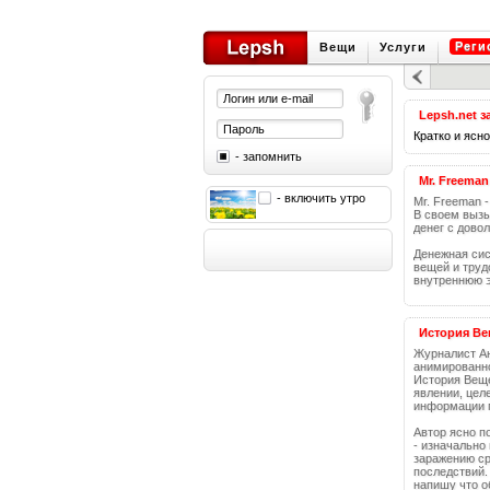
Реги
Вещи
Услуги
Lepsh.net з
Кратко и ясно
- запомнить
Mr. Freeman
- включить утро
Mr. Freeman 
В своем вызы
денег с дово
Денежная сис
вещей и труд
внутреннюю 
История Вещ
Журналист Ан
анимированно
История Вещей
явлении, цел
информации п
Автор ясно п
- изначально
заражению ср
последствий.
напишу что о