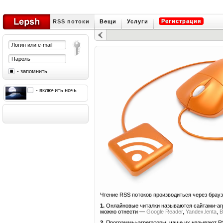
Регистрация
RSS потоки
Вещи
Услуги
- запомнить
- включить ночь
Чтение RSS потоков производиться через брауз
1.
Онлайновые читалки называются сайтами-агр
можно отнести —
Google Reader
,
Yandex.lenta
,
B
2.
Программы-агрегаторы, чаще их называют RS